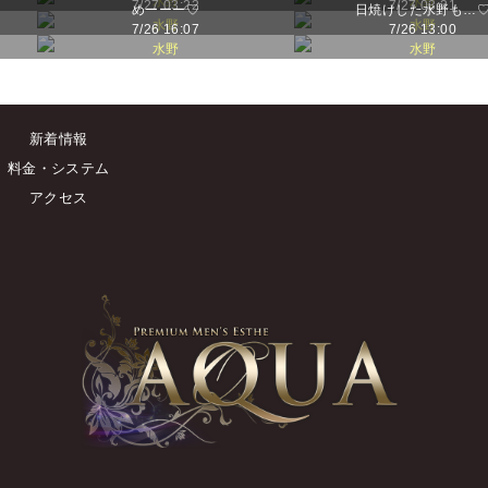
水野
水野
7/27 03:22
7/27 03:21
めーーー♡
日焼けした水野も…
水野
水野
7/26 16:07
7/26 13:00
水野
水野
新着情報
料金・システム
アクセス