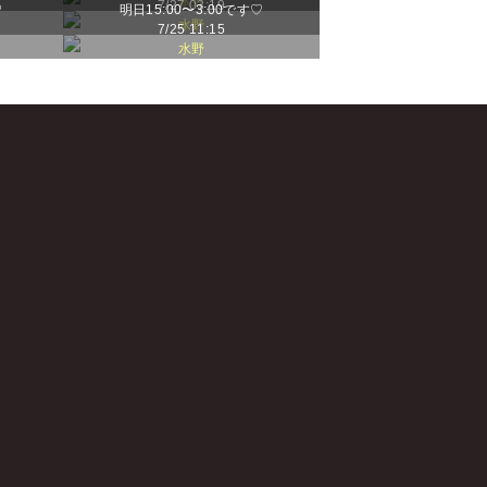
水野
7/27 03:19
♡
明日15:00〜3:00です♡
水野
7/25 11:15
水野