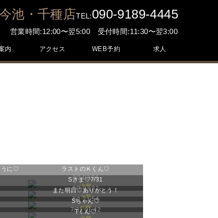
今池・千種店
090-9189-4445
TEL:
営業時間:12:00〜翌5:00 受付時間:11:30〜翌3:00
案内
アクセス
WEB予約
求人
ように♡
ラストのＫくん♡
8/3 03:36
Sさま♡7/31
水野
8/3 03:32
また明日♡ありがとう！
水野
8/1 21:54
Sちゃん♡
水野
7/31 01:42
Tくん♡