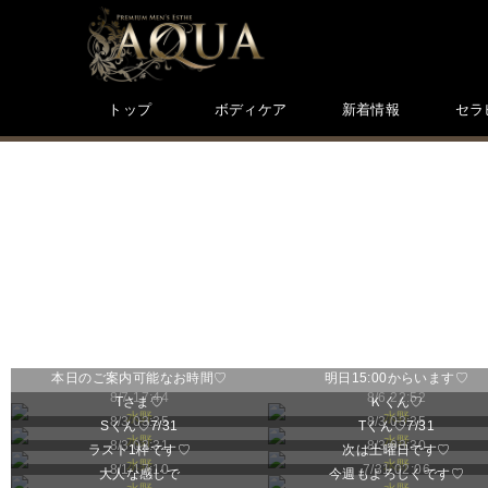
トップ
ボディケア
新着情報
セラ
本日のご案内可能なお時間♡
明日15:00からいます♡
8/7 17:44
8/6 22:52
Tさま♡
Ｋくん♡
水野
水野
8/3 03:35
8/3 03:35
Sくん♡7/31
Tくん♡7/31
水野
水野
8/3 03:31
8/3 03:30
ラスト1枠です♡
次は土曜日です♡
水野
水野
8/1 17:10
7/31 02:06
大人な感じで
今週もよろしくです♡