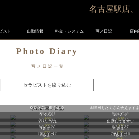
名古屋駅店、
ピスト
出勤情報
料金・システム
写メ日記
店内
Photo Diary
写メ日記一覧
セラピストを絞り込む
🌻夏休み出勤予定🌻
水野の写メ日記
金曜日もたくさん会えます
8/4 20:21
8/3 07:14
Ｙくん♡
Sさん♡
水野
水野
8/3 03:34
8/3 03:33
Ｙへ♡7/31
出勤してます♡
水野
水野
8/3 03:29
8/2 17:37
Tさま♡
Ｋさま♡
水野
水野
7/31 01:47
7/31 01:46
Sさま♡
Tさま♡