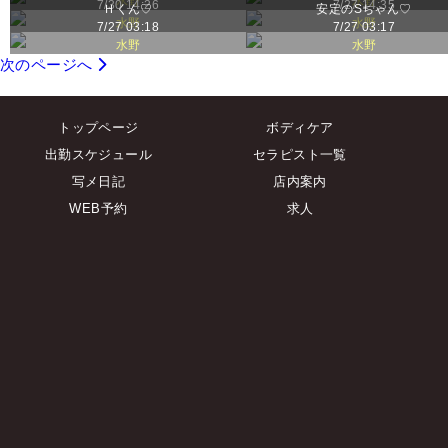
水野
水野
7/30 14:26
7/27 14:35
Ｈくん♡
安定のSちゃん♡
水野
水野
7/27 03:18
7/27 03:17
水野
水野
次のページへ
トップページ
ボディケア
出勤スケジュール
セラピスト一覧
写メ日記
店内案内
WEB予約
求人