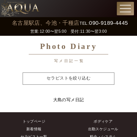
名古屋駅店、今池・千種店
090-9189-4445
TEL:
営業:12:00〜翌5:00 受付:11:30〜翌3:00
Photo Diary
写メ日記一覧
セラピストを絞り込む
大島の写メ日記
トップページ
ボディケア
新着情報
出勤スケジュール
セラピスト一覧
料金・システム